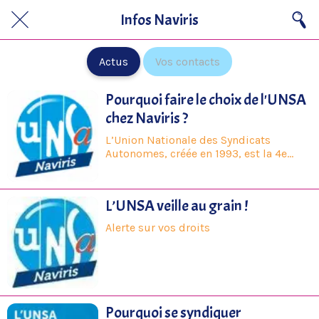
Infos Naviris
Actus
Vos contacts
Pourquoi faire le choix de l'UNSA
chez Naviris ?
L’Union Nationale des Syndicats
Autonomes, créée en 1993, est la 4e
force syndicale française en nombre
d’adhérents.
L’UNSA veille au grain !
Alerte sur vos droits
Pourquoi se syndiquer