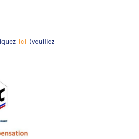
liquez
ici
(veuillez