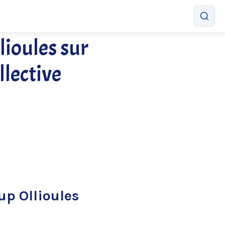
ioules sur
llective
up Ollioules