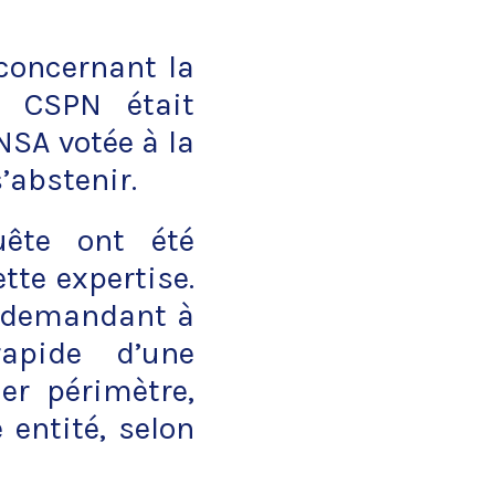
concernant la
 CSPN était
NSA votée à la
’abstenir.
uête ont été
tte expertise.
A demandant à
apide d’une
er périmètre,
entité, selon