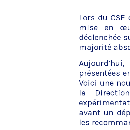
Lors du CSE 
mise en œuv
déclenchée su
majorité abso
Aujourd’hui
présentées en
Voici une no
la Directi
expérimentat
avant un dép
les recommand