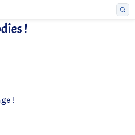
dies !
age !