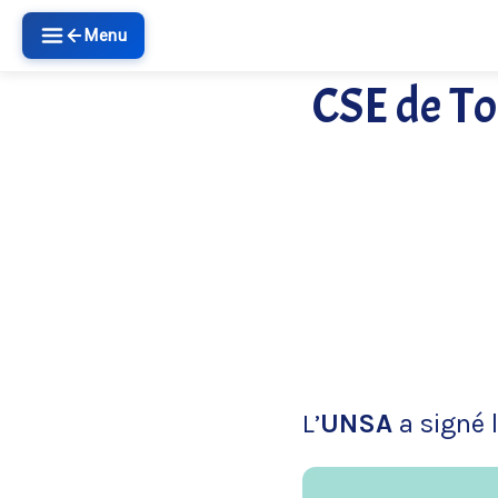
Menu
CSE de To
L’
UNS
A
a signé 