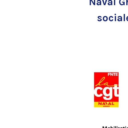
Naval G
social