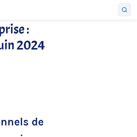
rise :
uin 2024
onnels de