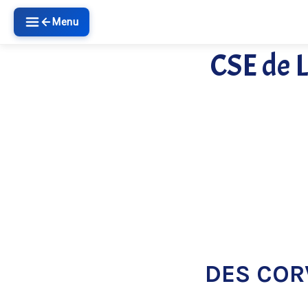
Menu
CSE de L
DES COR