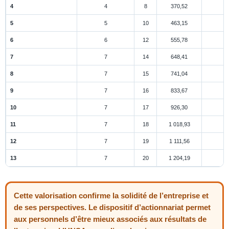
4
4
8
370,52
5
5
10
463,15
6
6
12
555,78
7
7
14
648,41
8
7
15
741,04
9
7
16
833,67
10
7
17
926,30
11
7
18
1 018,93
12
7
19
1 111,56
13
7
20
1 204,19
Cette valorisation confirme la solidité de l’entreprise et
de ses perspectives. Le dispositif d’actionnariat permet
aux personnels d’être mieux associés aux résultats de