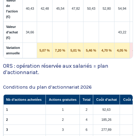
Valeur
de
40,43
42,48
45,54
47,82
50,43
52,80
54,94
5
l’action
(€)
Valeur
d’achat
34,66
43,22
(€)
Variation
5,07 %
7,20 %
5,01 %
5,46 %
4,70 %
4,05 %
-6
annuelle
ORS : opération réservée aux salariés = plan
d’actionnariat.
Conditions du plan d’actionnariat 2026
Nb d’actions achetées
Actions gratuites
Total
Coût d’achat
Coût d’
1
1
2
92,63
2
2
4
185,26
3
3
6
277,89