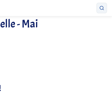
lle - Mai
!