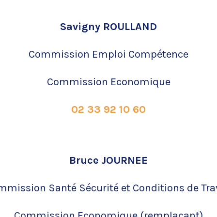
Savigny ROULLAND
Commission Emploi Compétence
Commission
Economique
02 33 92 10 60
Bruce JOURNEE
mmission Santé Sécurité
et C
onditions de
Tra
Commission
Economique
(remplaç
ant)