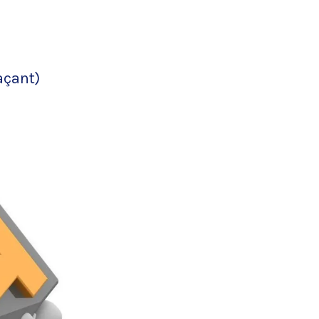
açant)